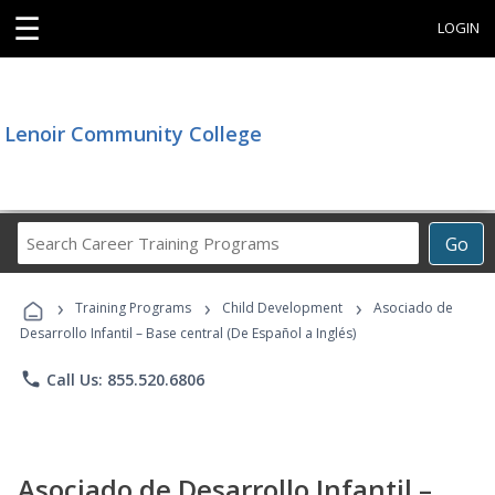
☰
LOGIN
Lenoir Community College
Search
Go
Career
Training
›
›
›
Programs
Training Programs
Child Development
Asociado de
Desarrollo Infantil – Base central (De Español a Inglés)
phone
Call Us: 855.520.6806
Asociado de Desarrollo Infantil –