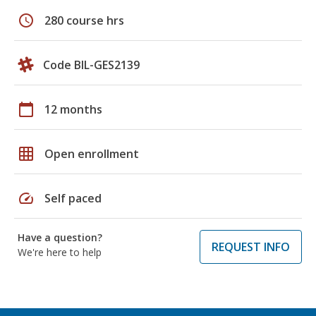
schedule
280 course hrs
Code BIL-GES2139
calendar_today
12 months
grid_on
Open enrollment
speed
Self paced
Have a question?
REQUEST INFO
We're here to help