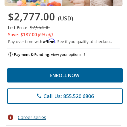
$2,777.00
(USD)
List Price:
$2,964.00
Save: $187.00
(6% off)
Affirm
Pay over time with
. See if you qualify at checkout.
Payment & Funding:
view your options
ENROLL NOW
Call Us: 855.520.6806
phone
info
Career series